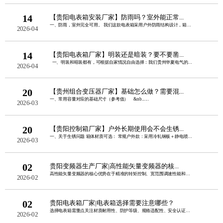
14
【贵阳电表箱安装厂家】防雨吗？室外能正常...
一、防雨，室外完全可用。 我们这款电表箱采用户外防雨结构设计，箱盖加宽外翻边......
2026-04
14
【贵阳电表箱厂家】明装还是暗装？要不要凿...
一、明装和暗装都有，可根据自家情况自由选择：我们贵州华夏电气的电表......
2026-04
20
【贵州组合变压器厂家】基础怎么做？需要混...
一、常用容量对应的基础尺寸（参考值） &nb......
2026-03
20
【贵阳控制箱厂家】户外长期使用会不会生锈...
一、关于生锈问题 箱体材质可选： 常规户外款：采用冷轧钢板＋静电喷塑，双......
2026-03
02
贵阳变频器生产厂家|高性能矢量变频器的核...
高性能矢量变频器的核心优势在于精准的转矩控制、宽范围调速性能和强负载适应能力，同......
2026-02
02
贵阳电表箱厂家|电表箱选择需要注意哪些？
选择电表箱需重点关注材质耐用性、防护等级、规格适配性、安全认证、安装便捷性这五点......
2026-02