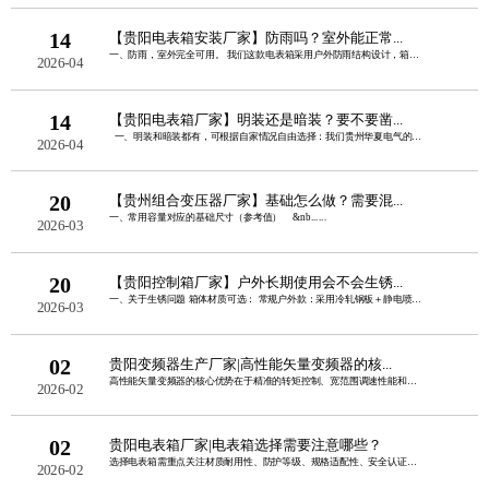
14
【贵阳电表箱安装厂家】防雨吗？室外能正常...
一、防雨，室外完全可用。 我们这款电表箱采用户外防雨结构设计，箱盖加宽外翻边......
2026-04
14
【贵阳电表箱厂家】明装还是暗装？要不要凿...
一、明装和暗装都有，可根据自家情况自由选择：我们贵州华夏电气的电表......
2026-04
20
【贵州组合变压器厂家】基础怎么做？需要混...
一、常用容量对应的基础尺寸（参考值） &nb......
2026-03
20
【贵阳控制箱厂家】户外长期使用会不会生锈...
一、关于生锈问题 箱体材质可选： 常规户外款：采用冷轧钢板＋静电喷塑，双......
2026-03
02
贵阳变频器生产厂家|高性能矢量变频器的核...
高性能矢量变频器的核心优势在于精准的转矩控制、宽范围调速性能和强负载适应能力，同......
2026-02
02
贵阳电表箱厂家|电表箱选择需要注意哪些？
选择电表箱需重点关注材质耐用性、防护等级、规格适配性、安全认证、安装便捷性这五点......
2026-02