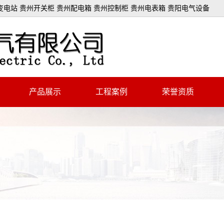
电站 贵州开关柜 贵州配电箱 贵州控制柜 贵州电表箱 贵阳电气设备
产品展示
工程案例
荣誉资质
检测报告
3C产品认证证书