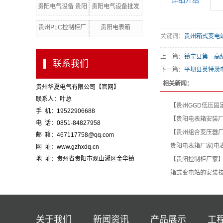
详细介绍
贵阳电气设备 贵阳
贵阳电气设备批发
厂家
电气设备厂家
贵州PLC控制柜厂
贵阳电表箱
关键词：
贵州箱式变电站
家 贵州PLC厂家
上一篇：
镇宁县第一高
联系我们
下一篇：
平坝县英特茨电
相关新闻：
贵州华夏电气有限公司【官网】
联系人：叶总
【贵州GGD低压固
手 机：19522906688
【贵阳电表箱安装
电 话：0851-84827958
【贵州组合变压器
邮 箱：467117758@qq.com
贵阳电表箱厂家|电
网 址：www.gzhxdq.cn
地 址：贵州省贵阳市观山湖区金华镇
【贵阳控制柜厂家】
箱式变电站的安装
关于我们
新闻资讯
产品展示
工