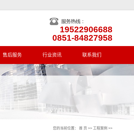
19522906688
0851-84827958
售后服务
行业资讯
联系我们
您的当前位置：
首 页
>>
工程案例
>>