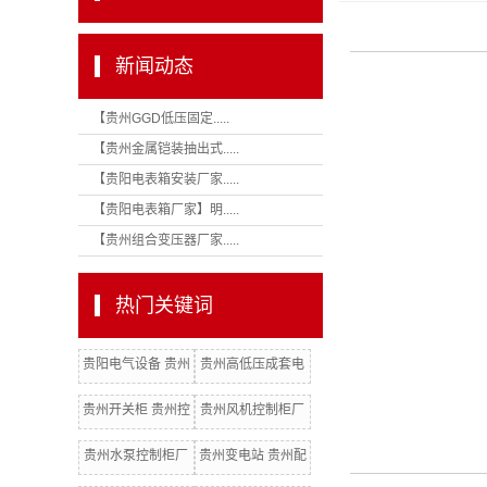
新闻动态
【贵州GGD低压固定.....
【贵州金属铠装抽出式.....
【贵阳电表箱安装厂家.....
【贵阳电表箱厂家】明.....
【贵州组合变压器厂家.....
热门关键词
贵阳电气设备 贵州
贵州高低压成套电
电气设备厂家
气设备
贵州开关柜 贵州控
贵州风机控制柜厂
制柜
家
贵州水泵控制柜厂
贵州变电站 贵州配
家 贵州自动控制柜
电箱