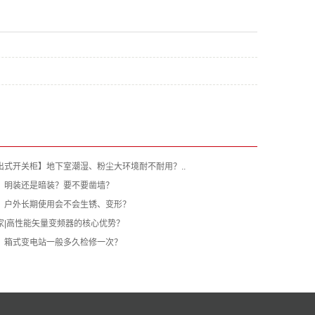
出式开关柜】地下室潮湿、粉尘大环境耐不耐用？..
】明装还是暗装？要不要凿墙？
】户外长期使用会不会生锈、变形？
家|高性能矢量变频器的核心优势？
】箱式变电站一般多久检修一次？