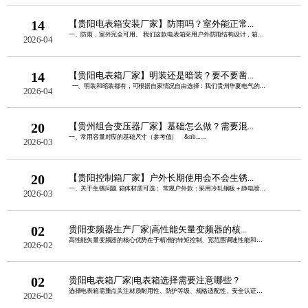
14
【贵阳电表箱安装厂家】防雨吗？室外能正常...
一、防雨，室外完全可用。 我们这款电表箱采用户外防雨结构设计，箱盖加宽外翻边......
2026-04
14
【贵阳电表箱厂家】明装还是暗装？要不要凿...
一、明装和暗装都有，可根据自家情况自由选择：我们贵州华夏电气的电表......
2026-04
20
【贵州组合变压器厂家】基础怎么做？需要混...
一、常用容量对应的基础尺寸（参考值） &nb......
2026-03
20
【贵阳控制箱厂家】户外长期使用会不会生锈...
一、关于生锈问题 箱体材质可选： 常规户外款：采用冷轧钢板＋静电喷塑，双......
2026-03
02
贵阳变频器生产厂家|高性能矢量变频器的核...
高性能矢量变频器的核心优势在于精准的转矩控制、宽范围调速性能和强负载适应能力，同......
2026-02
02
贵阳电表箱厂家|电表箱选择需要注意哪些？
选择电表箱需重点关注材质耐用性、防护等级、规格适配性、安全认证、安装便捷性这五点......
2026-02