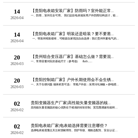
14
【贵阳电表箱安装厂家】防雨吗？室外能正常...
一、防雨，室外完全可用。 我们这款电表箱采用户外防雨结构设计，箱盖加宽外翻边......
2026-04
14
【贵阳电表箱厂家】明装还是暗装？要不要凿...
一、明装和暗装都有，可根据自家情况自由选择：我们贵州华夏电气的电表......
2026-04
20
【贵州组合变压器厂家】基础怎么做？需要混...
一、常用容量对应的基础尺寸（参考值） &nb......
2026-03
20
【贵阳控制箱厂家】户外长期使用会不会生锈...
一、关于生锈问题 箱体材质可选： 常规户外款：采用冷轧钢板＋静电喷塑，双......
2026-03
02
贵阳变频器生产厂家|高性能矢量变频器的核...
高性能矢量变频器的核心优势在于精准的转矩控制、宽范围调速性能和强负载适应能力，同......
2026-02
02
贵阳电表箱厂家|电表箱选择需要注意哪些？
选择电表箱需重点关注材质耐用性、防护等级、规格适配性、安全认证、安装便捷性这五点......
2026-02